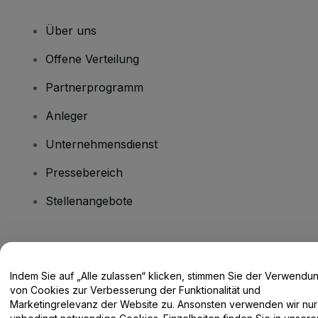
Über uns
Offene Verteilung
Partnerprogramm
Anleger
Unternehmensdienst
Pressebereich
Stellenangebote
Haben Sie Fragen?
Indem Sie auf „Alle zulassen“ klicken, stimmen Sie der Verwendu
Hilfe-Center / Kontakt
von Cookies zur Verbesserung der Funktionalität und
Marketingrelevanz der Website zu. Ansonsten verwenden wir nur