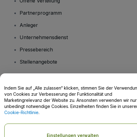
Offene Verteilung
Partnerprogramm
Anleger
Unternehmensdienst
Pressebereich
Stellenangebote
Haben Sie Fragen?
Indem Sie auf „Alle zulassen“ klicken, stimmen Sie der Verwendu
von Cookies zur Verbesserung der Funktionalität und
Hilfe-Center / Kontakt
Marketingrelevanz der Website zu. Ansonsten verwenden wir nur
unbedingt notwendige Cookies. Einzelheiten finden Sie in unsere
Cookie-Richtlinie
.
Urheberrecht © viagogo GmbH 2026
Angaben zum Unternehmen
Einstellungen verwalten