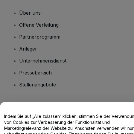
Über uns
Offene Verteilung
Partnerprogramm
Anleger
Unternehmensdienst
Pressebereich
Stellenangebote
Haben Sie Fragen?
Indem Sie auf „Alle zulassen“ klicken, stimmen Sie der Verwendu
Hilfe-Center / Kontakt
von Cookies zur Verbesserung der Funktionalität und
Marketingrelevanz der Website zu. Ansonsten verwenden wir nur