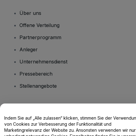
Über uns
Offene Verteilung
Partnerprogramm
Anleger
Unternehmensdienst
Pressebereich
Stellenangebote
Haben Sie Fragen?
Indem Sie auf „Alle zulassen“ klicken, stimmen Sie der Verwendu
Hilfe-Center / Kontakt
von Cookies zur Verbesserung der Funktionalität und
Marketingrelevanz der Website zu. Ansonsten verwenden wir nur