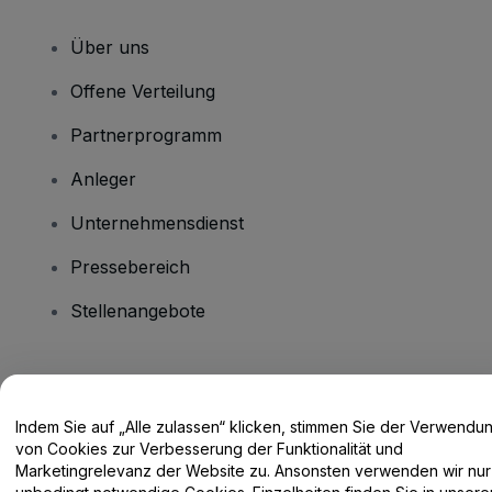
Über uns
Offene Verteilung
Partnerprogramm
Anleger
Unternehmensdienst
Pressebereich
Stellenangebote
Haben Sie Fragen?
Indem Sie auf „Alle zulassen“ klicken, stimmen Sie der Verwendu
Hilfe-Center / Kontakt
von Cookies zur Verbesserung der Funktionalität und
Marketingrelevanz der Website zu. Ansonsten verwenden wir nur