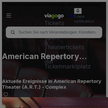
Tickets im Weiterverkauf können über dem Nennwert liegen.
1 new
notification
Tickets
-
Konzert-,
Sport-
&
Theatertickets
|
American Repertory
viagogo
der
Theater (A.R.T.) - Complex
Ticketmarktplatz
Aktuelle Ereignisse in American Repertory
Theater (A.R.T.) - Complex