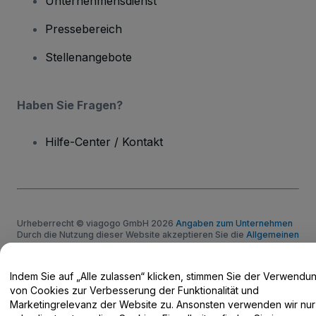
Unternehmensdienst
Pressebereich
Stellenangebote
Haben Sie Fragen?
Hilfe-Center / Kontakt
Urheberrecht © viagogo GmbH 2026
Angaben zum Unternehmen
Durch die Nutzung dieser Website akzeptieren Sie die
Allgemeinen
Geschäftsbedingungen
und die
Datenschutzerklärung
sowie die
Cookie-Richtlinie
und
Datenschutzrichtlinie für Mobilanwendungen
Keine Weitergabe meiner personenbezogenen Daten/Ihre
Indem Sie auf „Alle zulassen“ klicken, stimmen Sie der Verwendu
Datenschutzoptionen
von Cookies zur Verbesserung der Funktionalität und
Marketingrelevanz der Website zu. Ansonsten verwenden wir nur