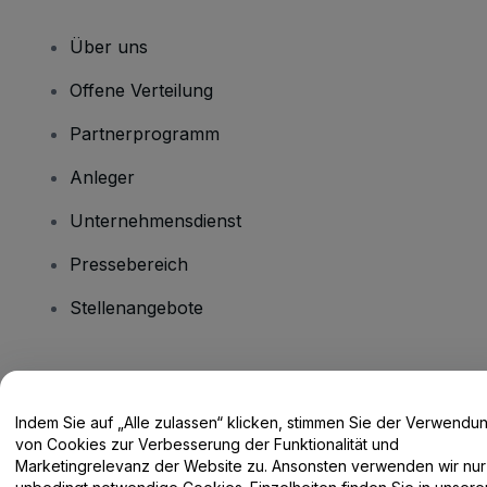
Über uns
Offene Verteilung
Partnerprogramm
Anleger
Unternehmensdienst
Pressebereich
Stellenangebote
Haben Sie Fragen?
Indem Sie auf „Alle zulassen“ klicken, stimmen Sie der Verwendu
Hilfe-Center / Kontakt
von Cookies zur Verbesserung der Funktionalität und
Marketingrelevanz der Website zu. Ansonsten verwenden wir nur