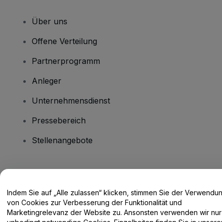
Über uns
Offene Verteilung
Partnerprogramm
Anleger
Unternehmensdienst
Pressebereich
Stellenangebote
Haben Sie Fragen?
Indem Sie auf „Alle zulassen“ klicken, stimmen Sie der Verwendu
Hilfe-Center / Kontakt
von Cookies zur Verbesserung der Funktionalität und
Marketingrelevanz der Website zu. Ansonsten verwenden wir nur