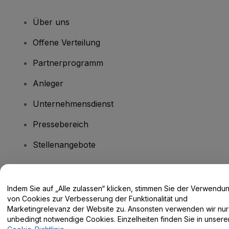
Über uns
Offene Verteilung
Partnerprogramm
Anleger
Unternehmensdienst
Pressebereich
Stellenangebote
Haben Sie Fragen?
Indem Sie auf „Alle zulassen“ klicken, stimmen Sie der Verwendu
von Cookies zur Verbesserung der Funktionalität und
Hilfe-Center / Kontakt
Marketingrelevanz der Website zu. Ansonsten verwenden wir nur
unbedingt notwendige Cookies. Einzelheiten finden Sie in unsere