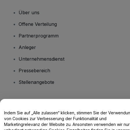
Über uns
Offene Verteilung
Partnerprogramm
Anleger
Unternehmensdienst
Pressebereich
Stellenangebote
Haben Sie Fragen?
Indem Sie auf „Alle zulassen“ klicken, stimmen Sie der Verwendu
Hilfe-Center / Kontakt
von Cookies zur Verbesserung der Funktionalität und
Marketingrelevanz der Website zu. Ansonsten verwenden wir nur