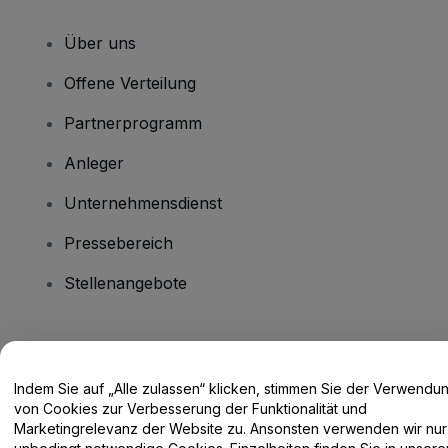
Über uns
Offene Verteilung
Partnerprogramm
Anleger
Unternehmensdienst
Pressebereich
Stellenangebote
Haben Sie Fragen?
Indem Sie auf „Alle zulassen“ klicken, stimmen Sie der Verwendu
Hilfe-Center / Kontakt
von Cookies zur Verbesserung der Funktionalität und
Marketingrelevanz der Website zu. Ansonsten verwenden wir nur