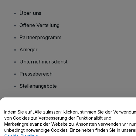
Über uns
Offene Verteilung
Partnerprogramm
Anleger
Unternehmensdienst
Pressebereich
Stellenangebote
Haben Sie Fragen?
Indem Sie auf „Alle zulassen“ klicken, stimmen Sie der Verwendu
von Cookies zur Verbesserung der Funktionalität und
Hilfe-Center / Kontakt
Marketingrelevanz der Website zu. Ansonsten verwenden wir nur
unbedingt notwendige Cookies. Einzelheiten finden Sie in unsere