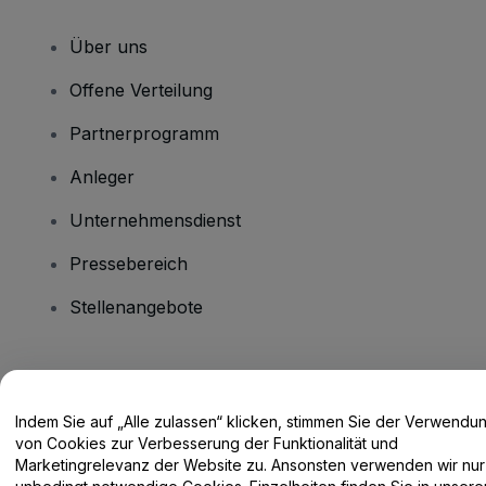
Über uns
Offene Verteilung
Partnerprogramm
Anleger
Unternehmensdienst
Pressebereich
Stellenangebote
Haben Sie Fragen?
Indem Sie auf „Alle zulassen“ klicken, stimmen Sie der Verwendu
Hilfe-Center / Kontakt
von Cookies zur Verbesserung der Funktionalität und
Marketingrelevanz der Website zu. Ansonsten verwenden wir nur