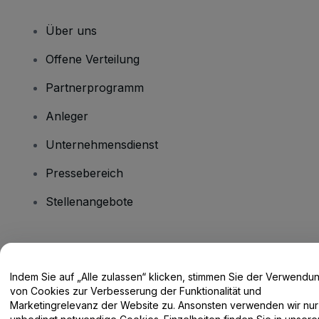
Über uns
Offene Verteilung
Partnerprogramm
Anleger
Unternehmensdienst
Pressebereich
Stellenangebote
Haben Sie Fragen?
Indem Sie auf „Alle zulassen“ klicken, stimmen Sie der Verwendu
Hilfe-Center / Kontakt
von Cookies zur Verbesserung der Funktionalität und
Marketingrelevanz der Website zu. Ansonsten verwenden wir nur