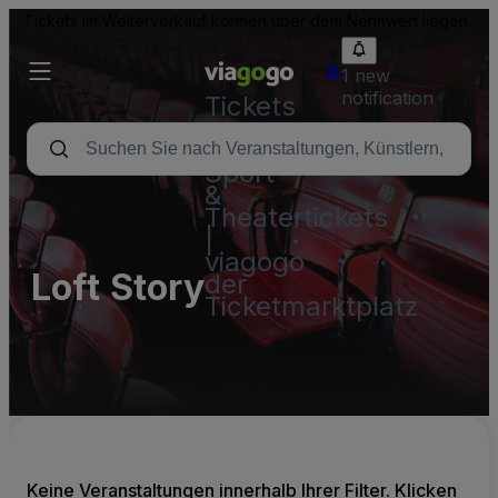
Tickets im Weiterverkauf können über dem Nennwert liegen.
1 new
notification
Tickets
-
Konzert-,
Sport-
&
Theatertickets
|
viagogo
Loft Story
der
Ticketmarktplatz
Keine Veranstaltungen innerhalb Ihrer Filter. Klicken