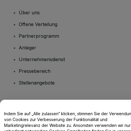
Über uns
Offene Verteilung
Partnerprogramm
Anleger
Unternehmensdienst
Pressebereich
Stellenangebote
Haben Sie Fragen?
Indem Sie auf „Alle zulassen“ klicken, stimmen Sie der Verwendu
Hilfe-Center / Kontakt
von Cookies zur Verbesserung der Funktionalität und
Marketingrelevanz der Website zu. Ansonsten verwenden wir nur