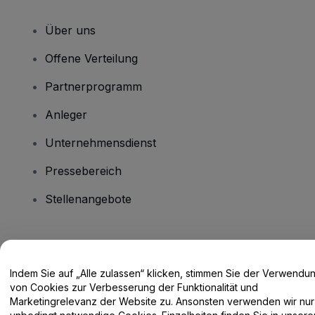
Über uns
Offene Verteilung
Partnerprogramm
Anleger
Unternehmensdienst
Pressebereich
Stellenangebote
Haben Sie Fragen?
Indem Sie auf „Alle zulassen“ klicken, stimmen Sie der Verwendu
Hilfe-Center / Kontakt
von Cookies zur Verbesserung der Funktionalität und
Marketingrelevanz der Website zu. Ansonsten verwenden wir nur