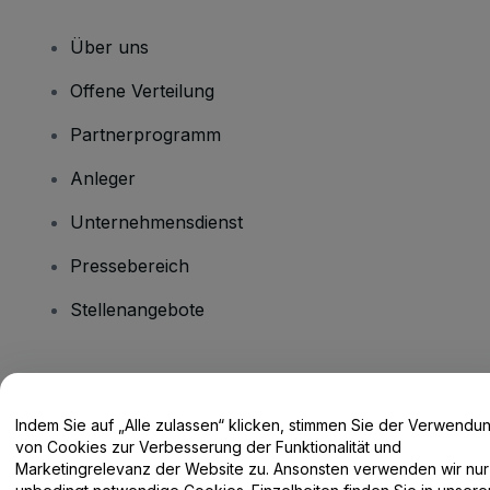
Über uns
Offene Verteilung
Partnerprogramm
Anleger
Unternehmensdienst
Pressebereich
Stellenangebote
Haben Sie Fragen?
Indem Sie auf „Alle zulassen“ klicken, stimmen Sie der Verwendu
Hilfe-Center / Kontakt
von Cookies zur Verbesserung der Funktionalität und
Marketingrelevanz der Website zu. Ansonsten verwenden wir nur