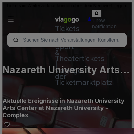
Tickets im Weiterverkauf können über dem Nennwert liegen.
1 new
notification
Tickets
-
Konzert-,
Sport-
&
Theatertickets
|
Nazareth University Arts
viagogo
der
Center at Nazareth
Ticketmarktplatz
University - Complex
Aktuelle Ereignisse in Nazareth University
Arts Center at Nazareth University -
Complex