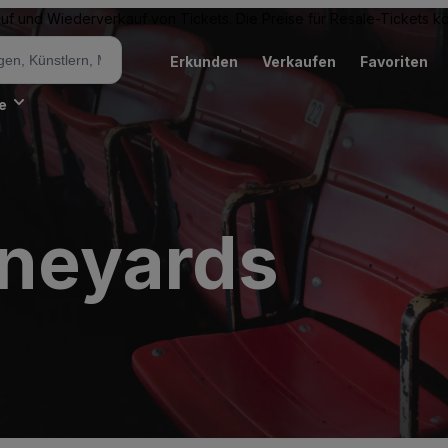
Kauf und Wiederverkauf von Tickets. Die Preise für Resale-Tickets 
Erkunden
Verkaufen
Favoriten
e
ineyards