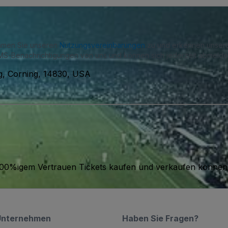
immen Sie unseren
Nutzungsvereinbarungen
zu und erkennen unse
S-Benachrichtigungen von uns und können sich jederzeit abmelde
ng, Corning, 14830, USA
it 100%igem Vertrauen Tickets kaufen und verkaufen können
Unternehmen
Haben Sie Fragen?