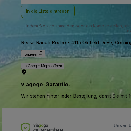
Adresse
In die Liste eintragen
Indem Sie sich anmelden oder ein Konto erstellen, st
SM
Reese Ranch Rodeo
-
4115 Oldfield Drive, Corni
Kopieren
In Google Maps öffnen
viagogo-Garantie.
Wir stehen hinter jeder Bestellung, damit Sie m
Unser 