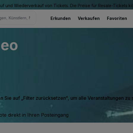
Kauf und Wiederverkauf von Tickets. Die Preise für Resale-Tickets 
Erkunden
Verkaufen
Favoriten
deo
en Sie auf „Filter zurücksetzen“, um alle Veranstaltungen zu
te direkt in Ihren Posteingang