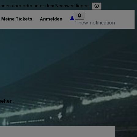
können über oder unter dem Nennwert liegen.
Meine Tickets
Anmelden
1 new notification
 sehen.