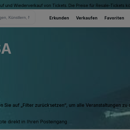
Kauf und Wiederverkauf von Tickets. Die Preise für Resale-Tickets 
Erkunden
Verkaufen
Favoriten
SA
en Sie auf „Filter zurücksetzen“, um alle Veranstaltungen zu
te direkt in Ihren Posteingang