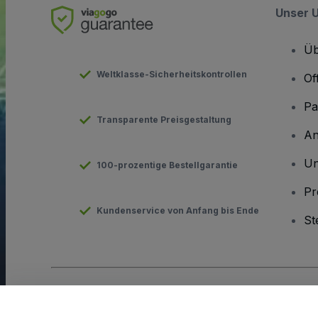
Unser 
Üb
Weltklasse-Sicherheitskontrollen
Of
Pa
Transparente Preisgestaltung
An
Un
100-prozentige Bestellgarantie
Pr
Kundenservice von Anfang bis Ende
St
Urheberrecht © viagogo GmbH 2026
Angaben zum Unterneh
Durch die Nutzung dieser Website akzeptieren Sie die
Allgeme