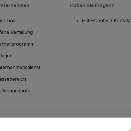
Unternehmen
Haben Sie Fragen?
er uns
Hilfe-Center / Kontakt
fene Verteilung
rtnerprogramm
leger
ternehmensdienst
essebereich
ellenangebote
men
inen Geschäftsbedingungen
und die
Datenschutzerklärung
sowie die
Cookie