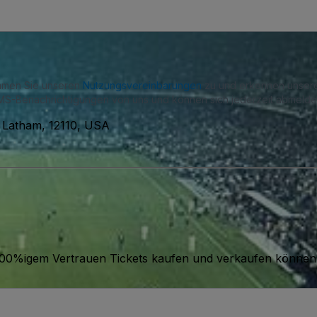
immen Sie unseren
Nutzungsvereinbarungen
zu und erkennen unse
S-Benachrichtigungen von uns und können sich jederzeit abmelde
 Latham, 12110, USA
it 100%igem Vertrauen Tickets kaufen und verkaufen können