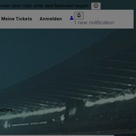
können über oder unter dem Nennwert liegen.
Meine Tickets
Anmelden
1 new notification
 sehen.