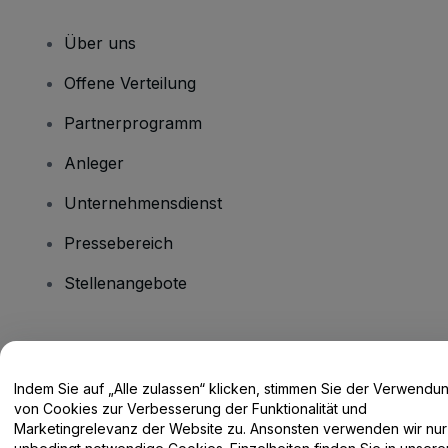
Über uns
Offene Verteilung
Partnerprogramm
Anleger
Unternehmensdienst
Pressebereich
Stellenangebote
Haben Sie Fragen?
Indem Sie auf „Alle zulassen“ klicken, stimmen Sie der Verwendu
Hilfe-Center / Kontakt
von Cookies zur Verbesserung der Funktionalität und
Marketingrelevanz der Website zu. Ansonsten verwenden wir nur