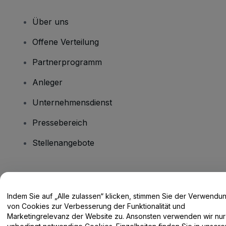
Über uns
Offene Verteilung
Partnerprogramm
Anleger
Unternehmensdienst
Pressebereich
Stellenangebote
Haben Sie Fragen?
Indem Sie auf „Alle zulassen“ klicken, stimmen Sie der Verwendu
Hilfe-Center / Kontakt
von Cookies zur Verbesserung der Funktionalität und
Marketingrelevanz der Website zu. Ansonsten verwenden wir nur