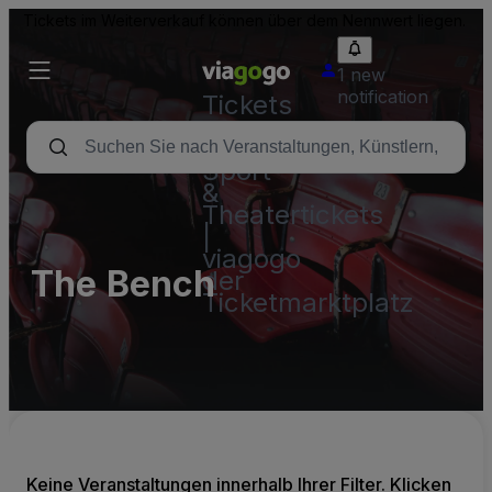
Tickets im Weiterverkauf können über dem Nennwert liegen.
1 new
notification
Tickets
-
Konzert-,
Sport-
&
Theatertickets
|
viagogo
The Bench
der
Ticketmarktplatz
Keine Veranstaltungen innerhalb Ihrer Filter. Klicken