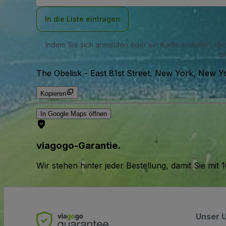
Adresse
In die Liste eintragen
Indem Sie sich anmelden oder ein Konto erstellen, st
SM
The Obelisk
-
East 81st Street, New York, New 
Kopieren
In Google Maps öffnen
viagogo-Garantie.
Wir stehen hinter jeder Bestellung, damit Sie m
Unser 