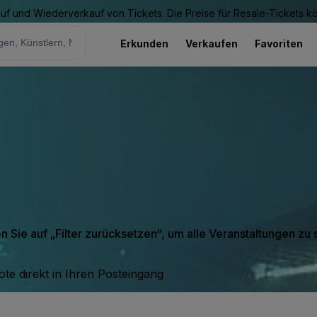
Kauf und Wiederverkauf von Tickets. Die Preise für Resale-Tickets 
Erkunden
Verkaufen
Favoriten
en Sie auf „Filter zurücksetzen“, um alle Veranstaltungen zu
te direkt in Ihren Posteingang