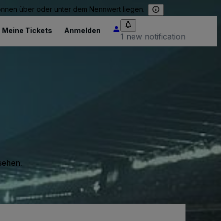
können über oder unter dem Nennwert liegen.
Meine Tickets
Anmelden
1 new notification
 sehen.