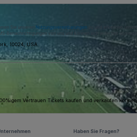
immen Sie unseren
Nutzungsvereinbarungen
zu und erkennen unse
S-Benachrichtigungen von uns und können sich jederzeit abmelde
York, 10024, USA
it 100%igem Vertrauen Tickets kaufen und verkaufen können
Unternehmen
Haben Sie Fragen?