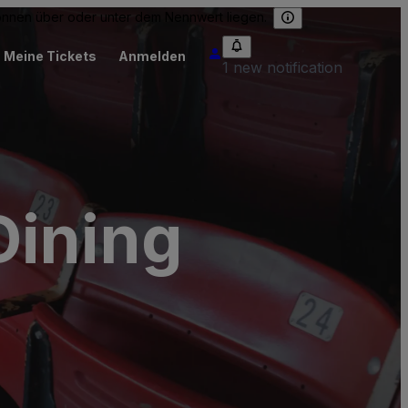
können über oder unter dem Nennwert liegen.
Meine Tickets
Anmelden
1 new notification
Dining