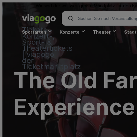
Wir sind der weltweit größte Marktplatz für den 
Tickets -
Sportarten
Konzerte
Theater
Städt
Konzert-,
Sport- &
Theatertickets
| viagogo
der
Ticketmarktplatz
The Old Fa
Experience