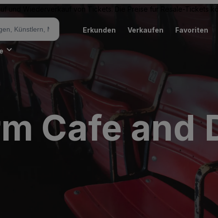
Kauf und Wiederverkauf von Tickets. Die Preise für Resale-Tickets 
Erkunden
Verkaufen
Favoriten
e
rm Cafe and 