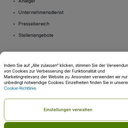
Anleger
Unternehmensdienst
Pressebereich
Stellenangebote
Haben Sie Fragen?
Indem Sie auf „Alle zulassen“ klicken, stimmen Sie der Verwendu
Hilfe-Center / Kontakt
von Cookies zur Verbesserung der Funktionalität und
Marketingrelevanz der Website zu. Ansonsten verwenden wir nur
unbedingt notwendige Cookies. Einzelheiten finden Sie in unsere
Cookie-Richtlinie
.
Urheberrecht © viagogo GmbH 2026
Angaben zum Unternehmen
Durch die Nutzung dieser Website akzeptieren Sie die
Allgemeinen
Einstellungen verwalten
Geschäftsbedingungen
und die
Datenschutzerklärung
sowie die
Cookie-Richtlinie
und
Datenschutzrichtlinie für Mobilanwendungen
Keine Weitergabe meiner personenbezogenen Daten/Ihre
Datenschutzoptionen