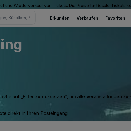
Kauf und Wiederverkauf von Tickets. Die Preise für Resale-Tickets 
Erkunden
Verkaufen
Favoriten
wing
en Sie auf „Filter zurücksetzen“, um alle Veranstaltungen zu
te direkt in Ihren Posteingang