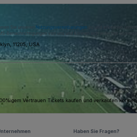
immen Sie unseren
Nutzungsvereinbarungen
zu und erkennen unse
S-Benachrichtigungen von uns und können sich jederzeit abmelde
klyn, 11205, USA
it 100%igem Vertrauen Tickets kaufen und verkaufen können
Unternehmen
Haben Sie Fragen?