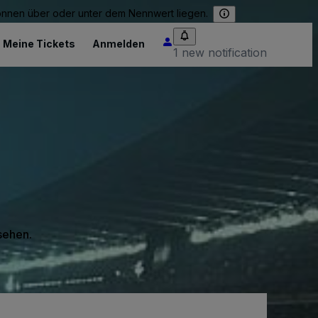
können über oder unter dem Nennwert liegen.
Meine Tickets
Anmelden
1 new notification
 sehen.