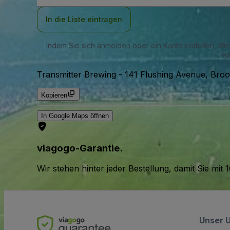
Adresse
In die Liste eintragen
Indem Sie sich anmelden oder ein Konto erstellen, st
SM
Transmitter Brewing
-
141 Flushing Avenue, Broo
Kopieren
In Google Maps öffnen
viagogo-Garantie.
Wir stehen hinter jeder Bestellung, damit Sie m
Unser 