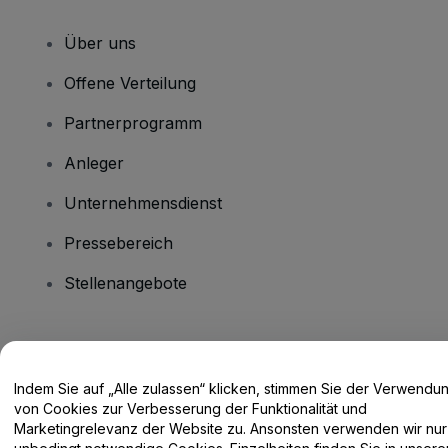
Über uns
Offene Verteilung
Partnerprogramm
Anleger
Unternehmensdienst
Pressebereich
Stellenangebote
Haben Sie Fragen?
Indem Sie auf „Alle zulassen“ klicken, stimmen Sie der Verwendu
Hilfe-Center / Kontakt
von Cookies zur Verbesserung der Funktionalität und
Marketingrelevanz der Website zu. Ansonsten verwenden wir nur