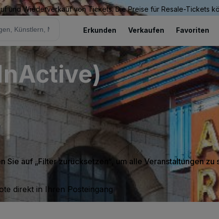
Kauf und Wiederverkauf von Tickets. Die Preise für Resale-Tickets 
Erkunden
Verkaufen
Favoriten
InActive)
en Sie auf „Filter zurücksetzen“, um alle Veranstaltungen zu
te direkt in Ihren Posteingang