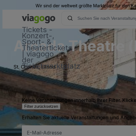
Wir sind der weltweit größte Marktplatz für den 
Tickets -
Konzert-,
Arcada Theatre (
Sport- &
Theatertickets
| viagogo
der
Ticketmarktplatz
St. Charles, Illinois
Keine Veranstaltungen innerhalb Ihrer Filter. Klick
Filter zurücksetzen
Erhalten Sie aktuelle Veranstaltungen und Angebo
E-
Mail-