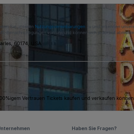
immen Sie unseren
Nutzungsvereinbarungen
zu und erkennen unse
S-Benachrichtigungen von uns und können sich jederzeit abmelde
harles, 60174, USA
it 100%igem Vertrauen Tickets kaufen und verkaufen können
Unternehmen
Haben Sie Fragen?