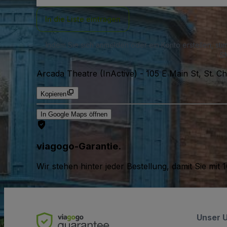
Adresse
In die Liste eintragen
Indem Sie sich anmelden oder ein Konto erstellen, st
SM
Arcada Theatre (InActive)
-
105 E Main St, St. C
Kopieren
In Google Maps öffnen
viagogo-Garantie.
Wir stehen hinter jeder Bestellung, damit Sie m
Unser 