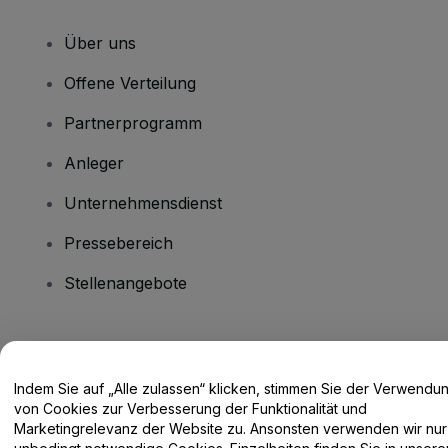
Über uns
Offene Verteilung
Partnerprogramm
Anleger
Unternehmensdienst
Pressebereich
Stellenangebote
Haben Sie Fragen?
Indem Sie auf „Alle zulassen“ klicken, stimmen Sie der Verwendu
Hilfe-Center / Kontakt
von Cookies zur Verbesserung der Funktionalität und
Marketingrelevanz der Website zu. Ansonsten verwenden wir nur