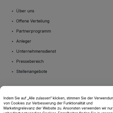
Über uns
Offene Verteilung
Partnerprogramm
Anleger
Unternehmensdienst
Pressebereich
Stellenangebote
Haben Sie Fragen?
Indem Sie auf „Alle zulassen“ klicken, stimmen Sie der Verwendu
Hilfe-Center / Kontakt
von Cookies zur Verbesserung der Funktionalität und
Marketingrelevanz der Website zu. Ansonsten verwenden wir nur