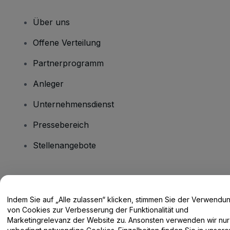
Über uns
Offene Verteilung
Partnerprogramm
Anleger
Unternehmensdienst
Pressebereich
Stellenangebote
Haben Sie Fragen?
Indem Sie auf „Alle zulassen“ klicken, stimmen Sie der Verwendu
Hilfe-Center / Kontakt
von Cookies zur Verbesserung der Funktionalität und
Marketingrelevanz der Website zu. Ansonsten verwenden wir nur