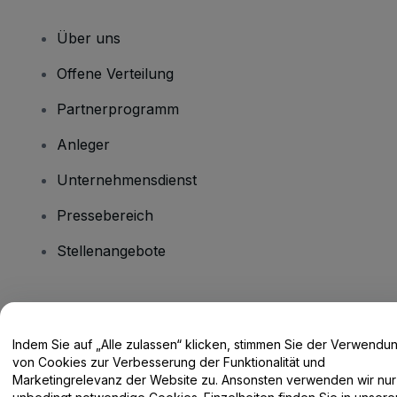
Über uns
Offene Verteilung
Partnerprogramm
Anleger
Unternehmensdienst
Pressebereich
Stellenangebote
Haben Sie Fragen?
Indem Sie auf „Alle zulassen“ klicken, stimmen Sie der Verwendu
Hilfe-Center / Kontakt
von Cookies zur Verbesserung der Funktionalität und
Marketingrelevanz der Website zu. Ansonsten verwenden wir nur