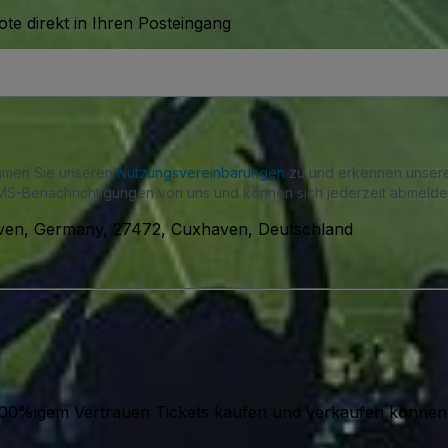
te direkt in Ihren Posteingang
immen Sie unseren
Nutzungsvereinbarungen
zu und erkennen unse
S-Benachrichtigungen von uns und können sich jederzeit abmelde
ven, Germany, 27472, Cuxhaven, Deutschland
it 100%igem Vertrauen Tickets kaufen und verkaufen können