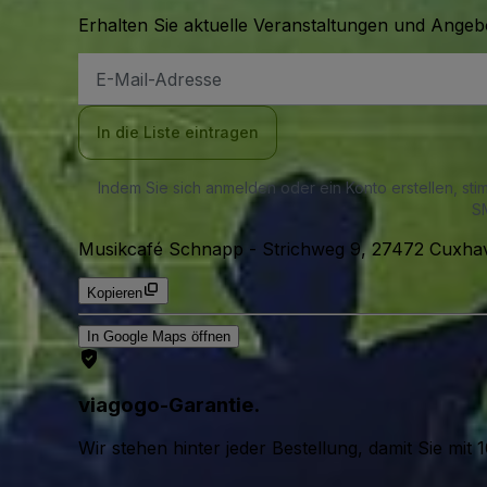
Erhalten Sie aktuelle Veranstaltungen und Angebo
E-
Mail-
Adresse
In die Liste eintragen
Indem Sie sich anmelden oder ein Konto erstellen, st
SM
Musikcafé Schnapp
-
Strichweg 9, 27472 Cuxha
Kopieren
In Google Maps öffnen
viagogo-Garantie.
Wir stehen hinter jeder Bestellung, damit Sie m