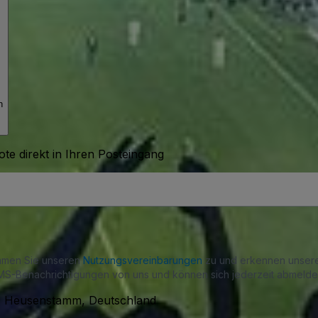
h
te direkt in Ihren Posteingang
immen Sie unseren
Nutzungsvereinbarungen
zu und erkennen unse
S-Benachrichtigungen von uns und können sich jederzeit abmelde
50, Heusenstamm, Deutschland