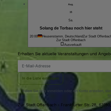
Aug.
15
Sa.
Solang de Torbau noch hier steht
20:00
Heusenstamm, Deutschland
Zur Stadt Offenbac
Zur Stadt Offenbach
Ausverkauft
Erhalten Sie aktuelle Veranstaltungen und Angebo
E-
Mail-
Adresse
In die Liste eintragen
Indem Sie sich anmelden oder ein Konto erstellen, st
SM
Zur Stadt Offenbach
-
Frankfurter Str. 28, 631