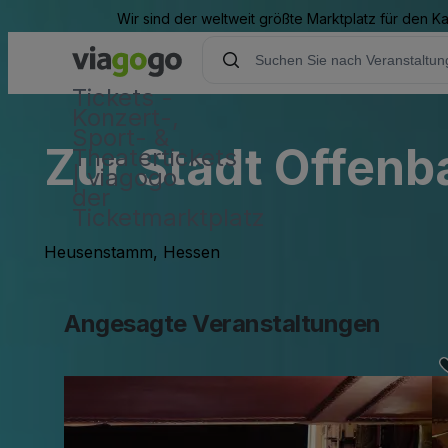
Wir sind der weltweit größte Marktplatz für den 
Tickets -
Konzert-,
Sport- &
Zur Stadt Offenb
Theatertickets
| viagogo
der
Ticketmarktplatz
Heusenstamm, Hessen
Angesagte Veranstaltungen