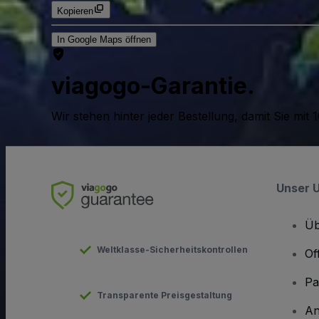
Kopieren
In Google Maps öffnen
viagogo-Garantie.
Wir stehen hinter jeder Bestellung, damit Sie m
Unser 
Üb
Weltklasse-Sicherheitskontrollen
Of
Pa
Transparente Preisgestaltung
An