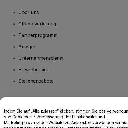
Über uns
Offene Verteilung
Partnerprogramm
Anleger
Unternehmensdienst
Pressebereich
Stellenangebote
Haben Sie Fragen?
Indem Sie auf „Alle zulassen“ klicken, stimmen Sie der Verwendu
Hilfe-Center / Kontakt
von Cookies zur Verbesserung der Funktionalität und
Marketingrelevanz der Website zu. Ansonsten verwenden wir nur