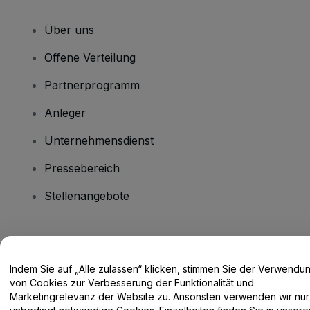
Über uns
Offene Verteilung
Partnerprogramm
Anleger
Unternehmensdienst
Pressebereich
Stellenangebote
Haben Sie Fragen?
Indem Sie auf „Alle zulassen“ klicken, stimmen Sie der Verwendu
Hilfe-Center / Kontakt
von Cookies zur Verbesserung der Funktionalität und
Marketingrelevanz der Website zu. Ansonsten verwenden wir nur