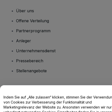
Über uns
Offene Verteilung
Partnerprogramm
Anleger
Unternehmensdienst
Pressebereich
Stellenangebote
Haben Sie Fragen?
Indem Sie auf „Alle zulassen“ klicken, stimmen Sie der Verwendu
Hilfe-Center / Kontakt
von Cookies zur Verbesserung der Funktionalität und
Marketingrelevanz der Website zu. Ansonsten verwenden wir nur