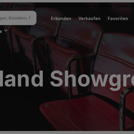
Kauf und Wiederverkauf von Tickets. Die Preise für Resale-Tickets 
Erkunden
Verkaufen
Favoriten
e
gland Showg