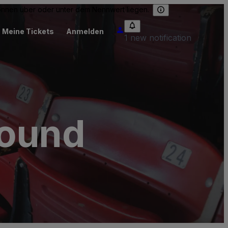
können über oder unter dem Nennwert liegen.
Meine Tickets
Anmelden
1 new notification
round