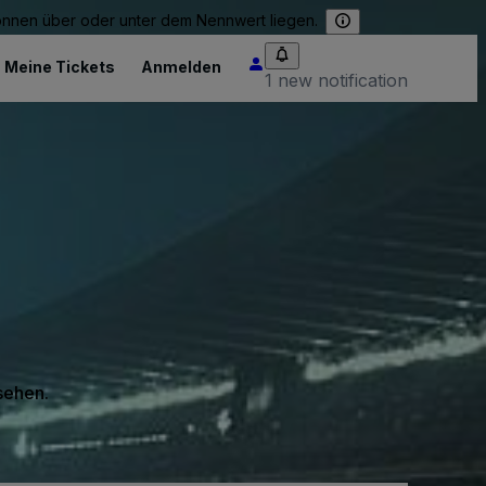
können über oder unter dem Nennwert liegen.
Meine Tickets
Anmelden
1 new notification
 sehen.