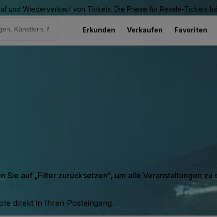
Kauf und Wiederverkauf von Tickets. Die Preise für Resale-Tickets 
Erkunden
Verkaufen
Favoriten
en Sie auf „Filter zurücksetzen“, um alle Veranstaltungen zu
te direkt in Ihren Posteingang