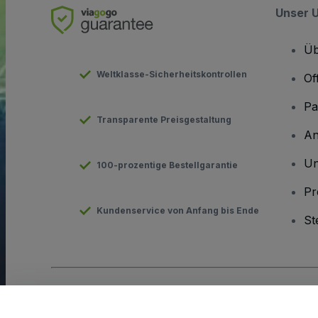
Unser 
Üb
Weltklasse-Sicherheitskontrollen
Of
Pa
Transparente Preisgestaltung
An
Un
100-prozentige Bestellgarantie
Pr
Kundenservice von Anfang bis Ende
St
Urheberrecht © viagogo GmbH 2026
Angaben zum Unterneh
Durch die Nutzung dieser Website akzeptieren Sie die
Allgeme