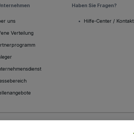
Unternehmen
Haben Sie Fragen?
er uns
Hilfe-Center / Kontakt
fene Verteilung
rtnerprogramm
leger
ternehmensdienst
essebereich
ellenangebote
men
inen Geschäftsbedingungen
und die
Datenschutzerklärung
sowie die
Cookie