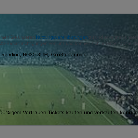
immen Sie unseren
Nutzungsvereinbarungen
zu und erkennen unse
S-Benachrichtigungen von uns und können sich jederzeit abmelde
 Reading, RG30 3UH, Großbritannien
it 100%igem Vertrauen Tickets kaufen und verkaufen können