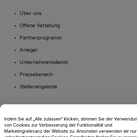
Über uns
Offene Verteilung
Partnerprogramm
Anleger
Unternehmensdienst
Pressebereich
Stellenangebote
Haben Sie Fragen?
Indem Sie auf „Alle zulassen“ klicken, stimmen Sie der Verwendu
Hilfe-Center / Kontakt
von Cookies zur Verbesserung der Funktionalität und
Marketingrelevanz der Website zu. Ansonsten verwenden wir nur