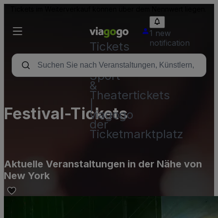
Tickets im Weiterverkauf können über dem Nennwert liegen.
1 new
notification
Tickets
-
Konzert-,
Sport-
&
Theatertickets
|
Festival-Tickets
viagogo
der
Ticketmarktplatz
Aktuelle Veranstaltungen in der Nähe von
New York