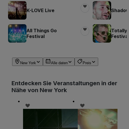
K-LOVE Live
Shadow 
All Things Go
Totally
Festival
Festiva
New York
Alle daten
Preis
Entdecken Sie Veranstaltungen in der
Nähe von New York