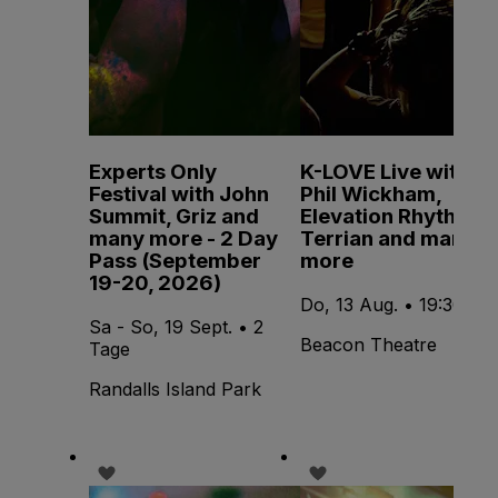
Experts Only
K-LOVE Live with
Festival with John
Phil Wickham,
Summit, Griz and
Elevation Rhythm,
many more - 2 Day
Terrian and many
Pass (September
more
19-20, 2026)
Do, 13 Aug. • 19:30
Sa - So, 19 Sept. • 2
Beacon Theatre
Tage
Randalls Island Park