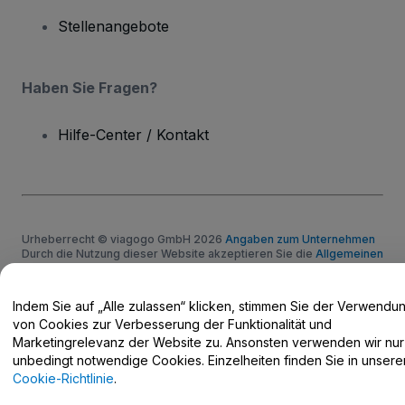
Stellenangebote
Haben Sie Fragen?
Hilfe-Center / Kontakt
Urheberrecht © viagogo GmbH 2026
Angaben zum Unternehmen
Durch die Nutzung dieser Website akzeptieren Sie die
Allgemeinen
Geschäftsbedingungen
und die
Datenschutzerklärung
sowie die
Cookie-Richtlinie
und
Datenschutzrichtlinie für Mobilanwendungen
Keine Weitergabe meiner personenbezogenen Daten/Ihre
Indem Sie auf „Alle zulassen“ klicken, stimmen Sie der Verwendu
Datenschutzoptionen
von Cookies zur Verbesserung der Funktionalität und
Marketingrelevanz der Website zu. Ansonsten verwenden wir nur
unbedingt notwendige Cookies. Einzelheiten finden Sie in unsere
Cookie-Richtlinie
.