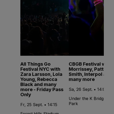
All Things Go
CBGB Festival with
Festival NYC with
Morrissey, Patti
Zara Larsson, Lola
Smith, Interpol and
Young, Rebecca
many more
Black and many
more - Friday Pass
Sa, 26 Sept. • 14:00
Only
Under the K Bridge
Park
Fr, 25 Sept. • 14:15
Forest Hills Stadium