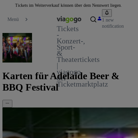
Tickets im Weiterverkauf können über dem Nennwert liegen.
Menü
1 new
notification
Tickets
-
Konzert-,
Sport-
&
Theatertickets
|
viagogo
Karten für Adelaide Beer &
der
Ticketmarktplatz
BBQ Festival