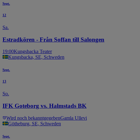
Sept.
12
Sa.
Estradkören - Från Soffan till Salongen
19:00
Kungsbacka Teater
Kungsbacka, SE, Schweden
Sept.
13
So.
IFK Goteborg vs. Halmstads BK
Wird noch bekanntgegeben
Gamla Ullevi
Götheburg, SE, Schweden
Sept.