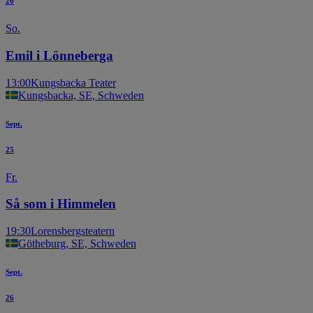
20
So.
Emil i Lönneberga
13:00
Kungsbacka Teater
Kungsbacka, SE, Schweden
Sept.
25
Fr.
Så som i Himmelen
19:30
Lorensbergsteatern
Götheburg, SE, Schweden
Sept.
26