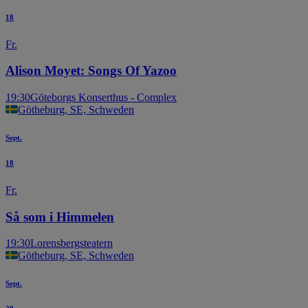
18
Fr.
Alison Moyet: Songs Of Yazoo
19:30
Göteborgs Konserthus - Complex
Götheburg, SE, Schweden
Sept.
18
Fr.
Så som i Himmelen
19:30
Lorensbergsteatern
Götheburg, SE, Schweden
Sept.