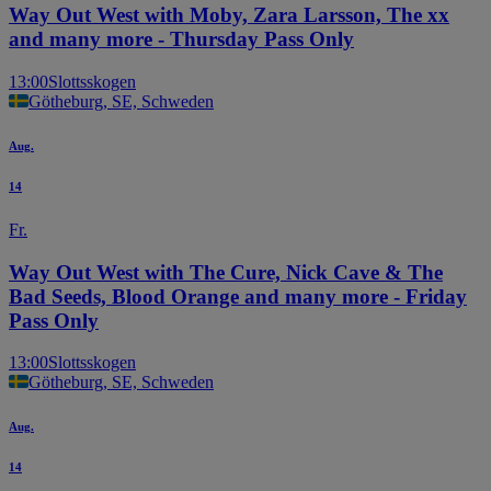
Way Out West with Moby, Zara Larsson, The xx
and many more - Thursday Pass Only
13:00
Slottsskogen
Götheburg, SE, Schweden
Aug.
14
Fr.
Way Out West with The Cure, Nick Cave & The
Bad Seeds, Blood Orange and many more - Friday
Pass Only
13:00
Slottsskogen
Götheburg, SE, Schweden
Aug.
14