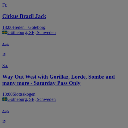
Fr.
Cirkus Brazil Jack
18:00
Heden - Göteborg
Götheburg, SE, Schweden
Aug.
15
Sa.
Way Out West with Gorillaz, Lorde, Sombr and
many more - Saturday Pass Only
13:00
Slottsskogen
Götheburg, SE, Schweden
Aug.
15