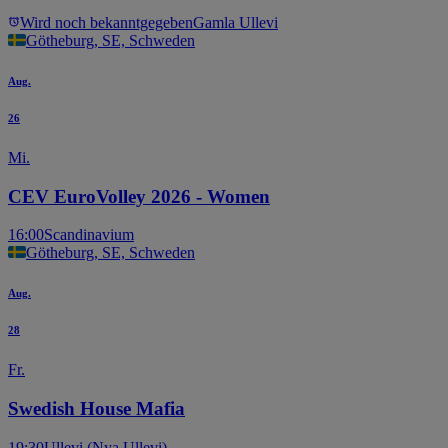
Wird noch bekanntgegeben
Gamla Ullevi
Götheburg, SE, Schweden
Aug.
26
Mi.
CEV EuroVolley 2026 - Women
16:00
Scandinavium
Götheburg, SE, Schweden
Aug.
28
Fr.
Swedish House Mafia
19:30
Ullevi (Nya Ullevi)