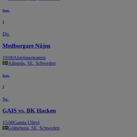
Sept.
3
Do.
Medborgare Nûjen
19:00
Alströmerteatern
Alingsås, SE, Schweden
Sept.
5
Sa.
GAIS vs. BK Hacken
15:00
Gamla Ullevi
Götheburg, SE, Schweden