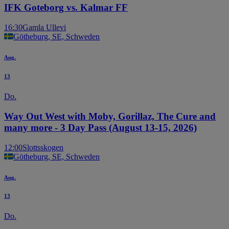
IFK Goteborg vs. Kalmar FF
16:30
Gamla Ullevi
Götheburg, SE, Schweden
Aug.
13
Do.
Way Out West with Moby, Gorillaz, The Cure and
many more - 3 Day Pass (August 13-15, 2026)
12:00
Slottsskogen
Götheburg, SE, Schweden
Aug.
13
Do.