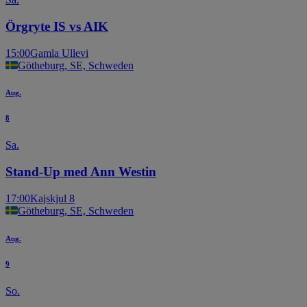
Örgryte IS vs AIK
15:00
Gamla Ullevi
Götheburg, SE, Schweden
Aug.
8
Sa.
Stand-Up med Ann Westin
17:00
Kajskjul 8
Götheburg, SE, Schweden
Aug.
9
So.