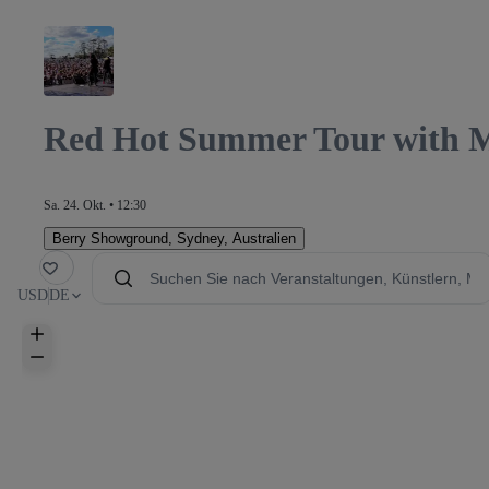
Red Hot Summer Tour with M
Sa. 24. Okt. • 12:30
Berry Showground
,
Sydney, Australien
avorit
USD
DE