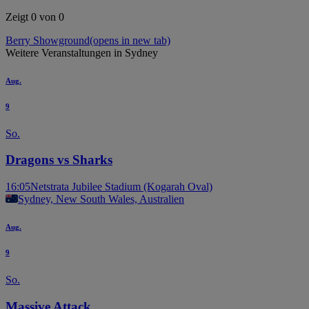
Zeigt 0 von 0
Berry Showground
(opens in new tab)
Weitere Veranstaltungen in Sydney
Aug.
9
So.
Dragons vs Sharks
16:05
Netstrata Jubilee Stadium (Kogarah Oval)
Sydney, New South Wales, Australien
Aug.
9
So.
Massive Attack