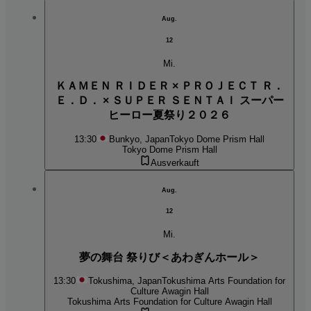
Aug.
12
Mi.
ＫＡＭＥＮ ＲＩＤＥＲ × ＰＲＯＪＥＣＴ Ｒ．
Ｅ．Ｄ． × ＳＵＰＥＲ ＳＥＮＴＡＩ スーパー
ヒーロー夏祭り２０２６
13:30
Bunkyo, Japan
Tokyo Dome Prism Hall
Tokyo Dome Prism Hall
Ausverkauft
Aug.
12
Mi.
夢の舞台 祭りび＜あわぎんホール＞
13:30
Tokushima, Japan
Tokushima Arts Foundation for
Culture Awagin Hall
Tokushima Arts Foundation for Culture Awagin Hall