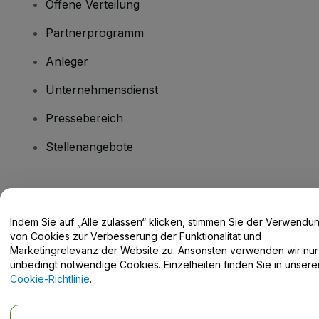
Offene Verteilung
Partnerprogramm
Anleger
Unternehmensdienst
Pressebereich
Stellenangebote
Haben Sie Fragen?
Indem Sie auf „Alle zulassen“ klicken, stimmen Sie der Verwendu
Hilfe-Center / Kontakt
von Cookies zur Verbesserung der Funktionalität und
Marketingrelevanz der Website zu. Ansonsten verwenden wir nur
unbedingt notwendige Cookies. Einzelheiten finden Sie in unsere
Cookie-Richtlinie
.
Urheberrecht © viagogo GmbH 2026
Angaben zum Unternehmen