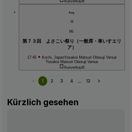
Ausverkauft
Aug.
12
Mi.
第７３回 よさこい祭り（一般席・車いすエリ
ア）
17:45
Kochi, Japan
Yosakoi Matsuri Otesuji Venue
Yosakoi Matsuri Otesuji Venue
Ausverkauft
...
1
2
3
4
12
Kürzlich gesehen