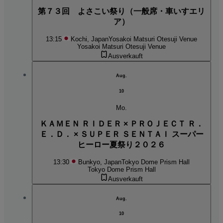
第７３回 よさこい祭り（一般席・車いすエリ
ア）
13:15
Kochi, Japan
Yosakoi Matsuri Otesuji Venue
Yosakoi Matsuri Otesuji Venue
Ausverkauft
Aug.
10
Mo.
ＫＡＭＥＮ ＲＩＤＥＲ × ＰＲＯＪＥＣＴ Ｒ．
Ｅ．Ｄ． × ＳＵＰＥＲ ＳＥＮＴＡＩ スーパー
ヒーロー夏祭り２０２６
13:30
Bunkyo, Japan
Tokyo Dome Prism Hall
Tokyo Dome Prism Hall
Ausverkauft
Aug.
10