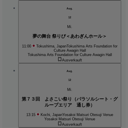
Aug.
12
Mi.
夢の舞台 祭りび＜あわぎんホール＞
11:00
Tokushima, Japan
Tokushima Arts Foundation for
Culture Awagin Hall
Tokushima Arts Foundation for Culture Awagin Hall
Ausverkauft
Aug.
12
Mi.
第７３回 よさこい祭り（パラソルシート・グ
ループエリア 通し券）
13:15
Kochi, Japan
Yosakoi Matsuri Otesuji Venue
Yosakoi Matsuri Otesuji Venue
Ausverkauft