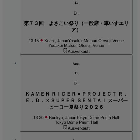
11
Di.
第７３回 よさこい祭り（一般席・車いすエリ
ア）
13:15
Kochi, Japan
Yosakoi Matsuri Otesuji Venue
Yosakoi Matsuri Otesuji Venue
Ausverkauft
Aug.
11
Di.
ＫＡＭＥＮ ＲＩＤＥＲ × ＰＲＯＪＥＣＴ Ｒ．
Ｅ．Ｄ． × ＳＵＰＥＲ ＳＥＮＴＡＩ スーパー
ヒーロー夏祭り２０２６
13:30
Bunkyo, Japan
Tokyo Dome Prism Hall
Tokyo Dome Prism Hall
Ausverkauft