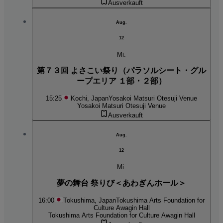
Ausverkauft
Aug.
12
Mi.
第７３回 よさこい祭り（パラソルシート・グル
ープエリア １部・２部）
15:25
Kochi, Japan
Yosakoi Matsuri Otesuji Venue
Yosakoi Matsuri Otesuji Venue
Ausverkauft
Aug.
12
Mi.
夢の舞台 祭りび＜あわぎんホール＞
16:00
Tokushima, Japan
Tokushima Arts Foundation for
Culture Awagin Hall
Tokushima Arts Foundation for Culture Awagin Hall