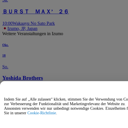
ＢＵＲＳＴ ＭＡＸ’ ２６
10:00
Wakaayu No Sato Park
Izumo, JP, Japan
Weitere Veranstaltungen in Izumo
Okt.
18
So.
Yoshida Brothers
14:00
Izumo Civic Hall Large Hall
Izumo, JP, Japan
Indem Sie auf „Alle zulassen“ klicken, stimmen Sie der Verwendung von Co
zur Verbesserung der Funktionalität und Marketingrelevanz der Website zu.
Dez.
Ansonsten verwenden wir nur unbedingt notwendige Cookies. Einzelheiten 
Sie in unserer
Cookie-Richtlinie
.
10
Do.