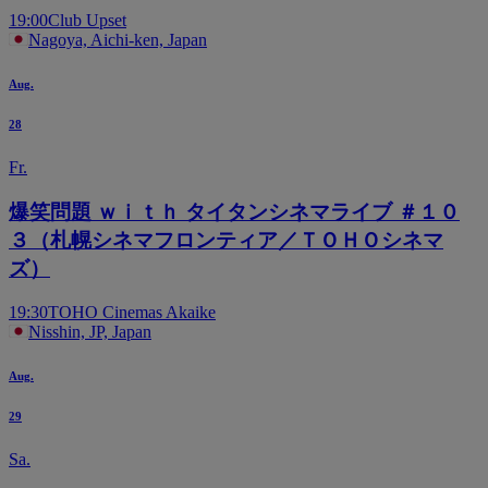
19:00
Club Upset
Nagoya, Aichi-ken, Japan
Aug.
28
Fr.
爆笑問題 ｗｉｔｈ タイタンシネマライブ ＃１０
３（札幌シネマフロンティア／ＴＯＨＯシネマ
ズ）
19:30
TOHO Cinemas Akaike
Nisshin, JP, Japan
Aug.
29
Sa.