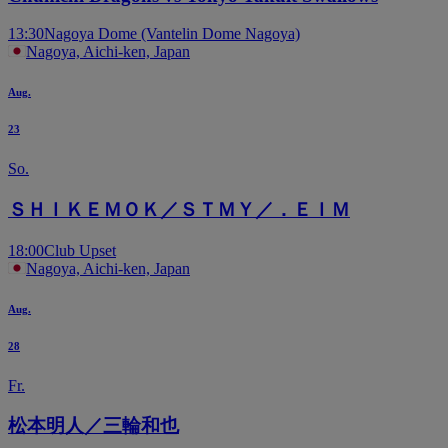
13:30
Nagoya Dome (Vantelin Dome Nagoya)
Nagoya, Aichi-ken, Japan
Aug.
23
So.
ＳＨＩＫＥＭＯＫ／ＳＴＭＹ／．ＥＩＭ
18:00
Club Upset
Nagoya, Aichi-ken, Japan
Aug.
28
Fr.
松本明人／三輪和也