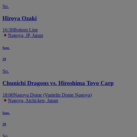
So.
Hiroya Ozaki
16:30
Bottom Line
Nagoya, JP, Japan
Sept.
20
So.
Chunichi Dragons vs. Hiroshima Toyo Carp
18:00
Nagoya Dome (Vantelin Dome Nagoya)
Nagoya, Aichi-ken, Japan
Sept.
20
So.