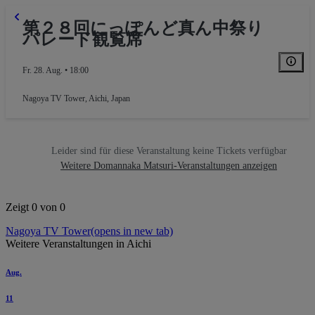
第２８回にっぽんど真ん中祭り
パレード観覧席
Fr. 28. Aug. • 18:00
Nagoya TV Tower
,
Aichi, Japan
Leider sind für diese Veranstaltung keine Tickets verfügbar
Weitere Domannaka Matsuri-Veranstaltungen anzeigen
Zeigt 0 von 0
Nagoya TV Tower
(opens in new tab)
Weitere Veranstaltungen in Aichi
Aug.
11