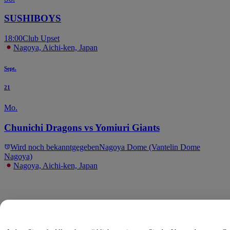
SUSHIBOYS
18:00
Club Upset
Nagoya, Aichi-ken, Japan
Sept.
21
Mo.
Chunichi Dragons vs Yomiuri Giants
Wird noch bekanntgegeben
Nagoya Dome (Vantelin Dome
Nagoya)
Nagoya, Aichi-ken, Japan