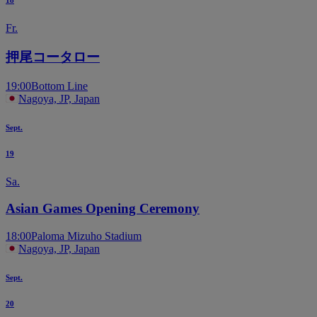
18
Fr.
押尾コータロー
19:00
Bottom Line
Nagoya, JP, Japan
Sept.
19
Sa.
Asian Games Opening Ceremony
18:00
Paloma Mizuho Stadium
Nagoya, JP, Japan
Sept.
20