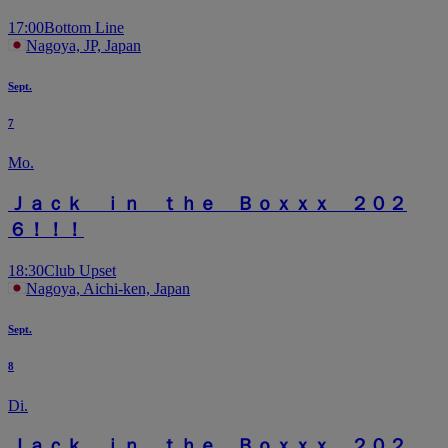
17:00
Bottom Line
Nagoya, JP, Japan
Sept.
7
Mo.
Ｊａｃｋ ｉｎ ｔｈｅ Ｂｏｘｘｘ ２０２
６！！！
18:30
Club Upset
Nagoya, Aichi-ken, Japan
Sept.
8
Di.
Ｊａｃｋ ｉｎ ｔｈｅ Ｂｏｘｘｘ ２０２