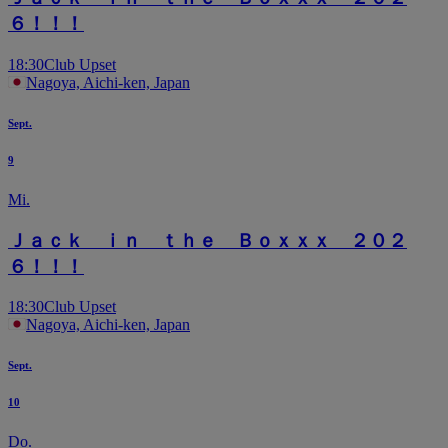
６！！！
18:30
Club Upset
Nagoya, Aichi-ken, Japan
Sept.
9
Mi.
Ｊａｃｋ ｉｎ ｔｈｅ Ｂｏｘｘｘ ２０２
６！！！
18:30
Club Upset
Nagoya, Aichi-ken, Japan
Sept.
10
Do.