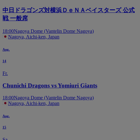
中日ドラゴンズ対横浜ＤｅＮＡベイスターズ 公式
戦 一般席
18:00
Nagoya Dome (Vantelin Dome Nagoya)
Nagoya, Aichi-ken, Japan
Aug.
14
Fr.
Chunichi Dragons vs Yomiuri Giants
18:00
Nagoya Dome (Vantelin Dome Nagoya)
Nagoya, Aichi-ken, Japan
Aug.
15
Sa.