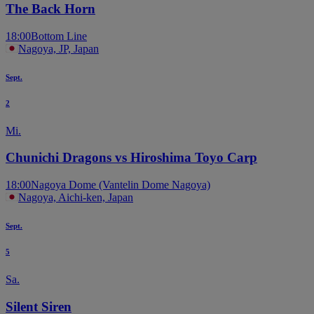
The Back Horn
18:00
Bottom Line
Nagoya, JP, Japan
Sept.
2
Mi.
Chunichi Dragons vs Hiroshima Toyo Carp
18:00
Nagoya Dome (Vantelin Dome Nagoya)
Nagoya, Aichi-ken, Japan
Sept.
5
Sa.
Silent Siren