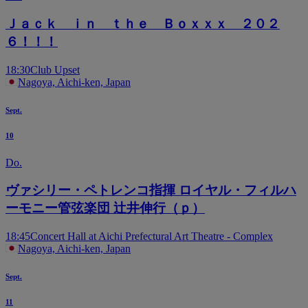
Ｊａｃｋ ｉｎ ｔｈｅ Ｂｏｘｘｘ ２０２
６！！！
18:30
Club Upset
Nagoya, Aichi-ken, Japan
Sept.
10
Do.
ヴァシリー・ペトレンコ指揮 ロイヤル・フィルハ
ーモニー管弦楽団 辻井伸行（ｐ）
18:45
Concert Hall at Aichi Prefectural Art Theatre - Complex
Nagoya, Aichi-ken, Japan
Sept.
11