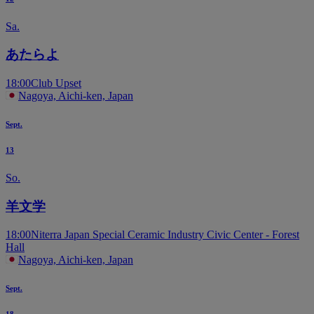
Sa.
あたらよ
18:00
Club Upset
Nagoya, Aichi-ken, Japan
Sept.
13
So.
羊文学
18:00
Niterra Japan Special Ceramic Industry Civic Center - Forest
Hall
Nagoya, Aichi-ken, Japan
Sept.