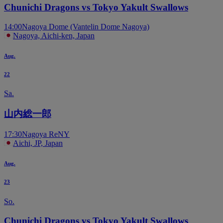
Chunichi Dragons vs Tokyo Yakult Swallows
14:00
Nagoya Dome (Vantelin Dome Nagoya)
Nagoya, Aichi-ken, Japan
Aug.
22
Sa.
山内総一郎
17:30
Nagoya ReNY
Aichi, JP, Japan
Aug.
23
So.
Chunichi Dragons vs Tokyo Yakult Swallows