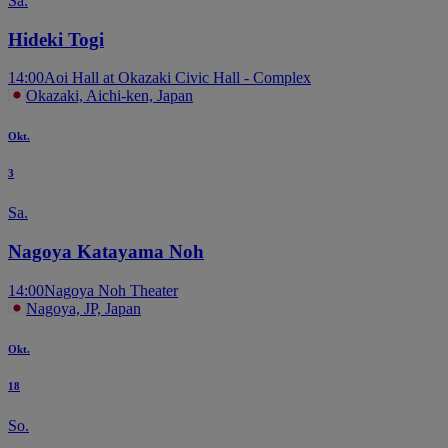
Sa.
Hideki Togi
14:00
Aoi Hall at Okazaki Civic Hall - Complex
Okazaki, Aichi-ken, Japan
Okt.
3
Sa.
Nagoya Katayama Noh
14:00
Nagoya Noh Theater
Nagoya, JP, Japan
Okt.
18
So.