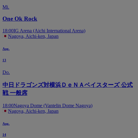
Mi.
One Ok Rock
18:00
IG Arena (Aichi International Arena)
Nagoya, Aichi-ken, Japan
Aug.
13
Do.
中日ドラゴンズ対横浜ＤｅＮＡベイスターズ 公式
戦 一般席
18:00
Nagoya Dome (Vantelin Dome Nagoya)
Nagoya, Aichi-ken, Japan
Aug.
14