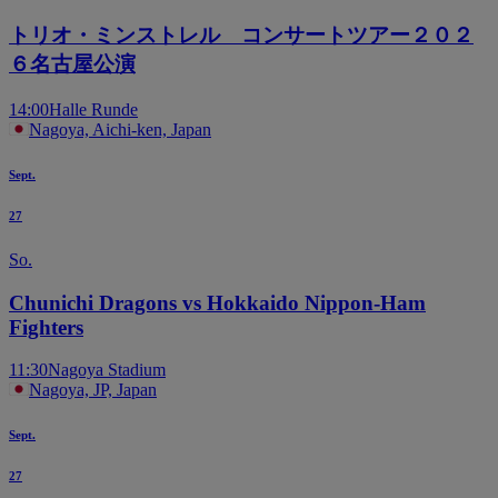
トリオ・ミンストレル コンサートツアー２０２
６名古屋公演
14:00
Halle Runde
Nagoya, Aichi-ken, Japan
Sept.
27
So.
Chunichi Dragons vs Hokkaido Nippon-Ham
Fighters
11:30
Nagoya Stadium
Nagoya, JP, Japan
Sept.
27