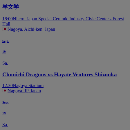
羊文学
18:00
Niterra Japan Special Ceramic Industry Civic Center - Forest
Hall
Nagoya, Aichi-ken, Japan
Sept.
19
Sa.
Chunichi Dragons vs Hayate Ventures Shizuoka
12:30
Nagoya Stadium
Nagoya, JP, Japan
Sept.
19
Sa.