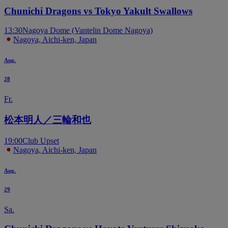
Chunichi Dragons vs Tokyo Yakult Swallows
13:30
Nagoya Dome (Vantelin Dome Nagoya)
Nagoya, Aichi-ken, Japan
Aug.
28
Fr.
松本明人／三輪和也
19:00
Club Upset
Nagoya, Aichi-ken, Japan
Aug.
29
Sa.