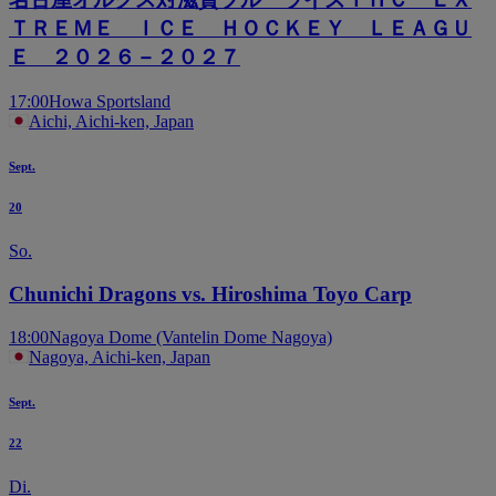
ＴＲＥＭＥ ＩＣＥ ＨＯＣＫＥＹ ＬＥＡＧＵ
Ｅ ２０２６－２０２７
17:00
Howa Sportsland
Aichi, Aichi-ken, Japan
Sept.
20
So.
Chunichi Dragons vs. Hiroshima Toyo Carp
18:00
Nagoya Dome (Vantelin Dome Nagoya)
Nagoya, Aichi-ken, Japan
Sept.
22
Di.