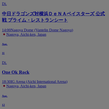
Di.
中日ドラゴンズ対横浜ＤｅＮＡベイスターズ 公式
戦 プライム・レストランシート
14:00
Nagoya Dome (Vantelin Dome Nagoya)
Nagoya, Aichi-ken, Japan
Aug.
11
Di.
One Ok Rock
18:30
IG Arena (Aichi International Arena)
Nagoya, Aichi-ken, Japan
Aug.
12