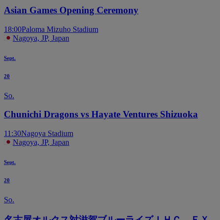
Asian Games Opening Ceremony
18:00
Paloma Mizuho Stadium
Nagoya, JP, Japan
Sept.
20
So.
Chunichi Dragons vs Hayate Ventures Shizuoka
11:30
Nagoya Stadium
Nagoya, JP, Japan
Sept.
20
So.
名古屋オルクス対滋賀ブルーライズＩＨＣ ＥＸ