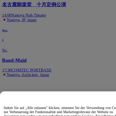
名古屋能楽堂 十月定例公演
14:00
Nagoya Noh Theater
Nagoya, JP, Japan
Nov.
1
So.
Band-Maid
17:30
COMTEC PORTBASE
Nagoya, Aichi-ken, Japan
Indem Sie auf „Alle zulassen“ klicken, stimmen Sie der Verwendung von Co
zur Verbesserung der Funktionalität und Marketingrelevanz der Website zu.