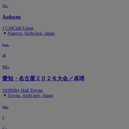
So.
Aobozu
17:30
Club Upset
Nagoya, Aichi-ken, Japan
Sept.
28
Mo.
愛知・名古屋２０２６大会／卓球
19:00
Sky Hall Toyota
Toyota, Aichi-ken, Japan
Okt.
3