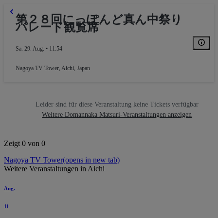
第２８回にっぽんど真ん中祭り
パレード観覧席
Sa. 29. Aug. • 11:54
Nagoya TV Tower
,
Aichi, Japan
Leider sind für diese Veranstaltung keine Tickets verfügbar
Weitere Domannaka Matsuri-Veranstaltungen anzeigen
Zeigt 0 von 0
Nagoya TV Tower
(opens in new tab)
Weitere Veranstaltungen in Aichi
Aug.
11