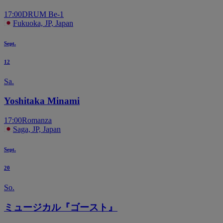
17:00
DRUM Be-1
Fukuoka, JP, Japan
Sept.
12
Sa.
Yoshitaka Minami
17:00
Romanza
Saga, JP, Japan
Sept.
20
So.
ミュージカル『ゴースト』