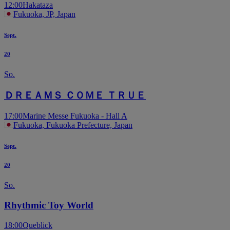
12:00
Hakataza
Fukuoka, JP, Japan
Sept.
20
So.
ＤＲＥＡＭＳ ＣＯＭＥ ＴＲＵＥ
17:00
Marine Messe Fukuoka - Hall A
Fukuoka, Fukuoka Prefecture, Japan
Sept.
20
So.
Rhythmic Toy World
18:00
Queblick