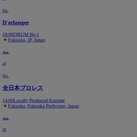
Sa.
D'erlanger
18:00
DRUM Be-1
Fukuoka, JP, Japan
Aug.
23
So.
全日本プロレス
14:00
Locally Produced Kurume
Fukuoka, Fukuoka Prefecture, Japan
Aug.
25