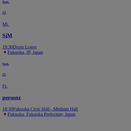
Sept.
23
Mi.
SiM
19:30
Drum Logos
Fukuoka, JP, Japan
Sept.
25
Fr.
personz
18:30
Fukuoka Civic Hall - Medium Hall
Fukuoka, Fukuoka Prefecture, Japan