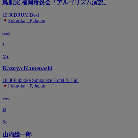
鳥肌実 福岡毒炎会「アルゴリズム演説」
19:00
DRUM Be-1
Fukuoka, JP, Japan
Sept.
9
Mi.
Kazuya Kamenashi
18:30
Fukuoka Sunpalace Hotel & Hall
Fukuoka, JP, Japan
Sept.
12
Sa.
山内総一郎