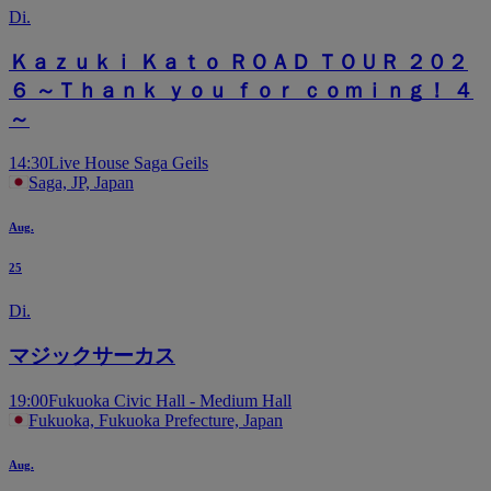
Di.
Ｋａｚｕｋｉ Ｋａｔｏ ＲＯＡＤ ＴＯＵＲ ２０２
６ ～Ｔｈａｎｋ ｙｏｕ ｆｏｒ ｃｏｍｉｎｇ！ ４
～
14:30
Live House Saga Geils
Saga, JP, Japan
Aug.
25
Di.
マジックサーカス
19:00
Fukuoka Civic Hall - Medium Hall
Fukuoka, Fukuoka Prefecture, Japan
Aug.