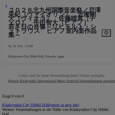
２０２６北九州国際音楽祭／戸澤
采紀［ヴァイオリン］ 近衞剛
大［ヴィオラ］ 佐藤晴真［チ
ェロ］ 牛田智大［ピアノ］
若き日の肖像～リヒャルト・シ
ュトラウス ピアノ室内楽作品
集～
Sa. 14. Nov. • 15:00
Kitakyushui City Hibiki Hall
,
Fukuoka, Japan
Leider sind für diese Veranstaltung keine Tickets verfügbar
Weitere Kitakyushu International Music Festival-Veranstaltungen anzeige
Zeigt 0 von 0
Kitakyushui City Hibiki Hall
(opens in new tab)
Weitere Veranstaltungen in der Nähe von Kitakyushui City Hibiki
Hall