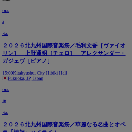
Okt.
3
Sa.
２０２６北九州国際音楽祭／毛利文香［ヴァイオ
リン］ 上野通明［チェロ］ アレクサンダー・
ガジェヴ［ピアノ］
15:00
Kitakyushui City Hibiki Hall
Fukuoka, JP, Japan
Okt.
10
Sa.
２０２６北九州国際音楽祭／華麗なる名曲とオペ