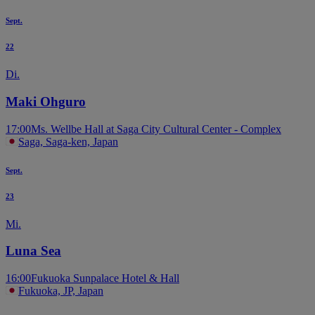
Sept.
22
Di.
Maki Ohguro
17:00
Ms. Wellbe Hall at Saga City Cultural Center - Complex
Saga, Saga-ken, Japan
Sept.
23
Mi.
Luna Sea
16:00
Fukuoka Sunpalace Hotel & Hall
Fukuoka, JP, Japan