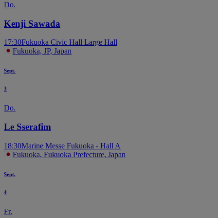
Do.
Kenji Sawada
17:30
Fukuoka Civic Hall Large Hall
Fukuoka, JP, Japan
Sept.
3
Do.
Le Sserafim
18:30
Marine Messe Fukuoka - Hall A
Fukuoka, Fukuoka Prefecture, Japan
Sept.
4
Fr.