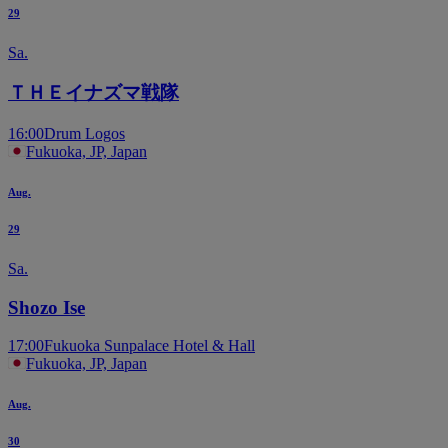
29
Sa.
ＴＨＥイナズマ戦隊
16:00
Drum Logos
Fukuoka, JP, Japan
Aug.
29
Sa.
Shozo Ise
17:00
Fukuoka Sunpalace Hotel & Hall
Fukuoka, JP, Japan
Aug.
30